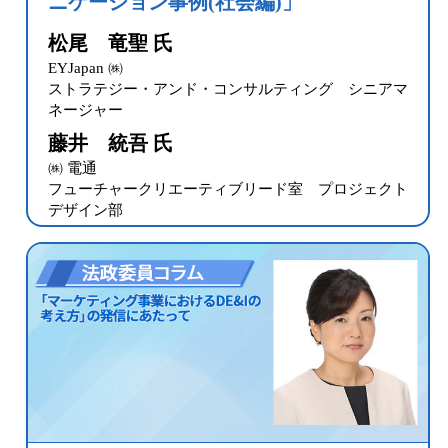
ニケーション事例(社会編)」
松尾 竜聖 氏
EYJapan ㈱
ストラテジー・アンド・コンサルティング
シニアマ
ネージャー
藤井 統吾 氏
㈱ 電通
フューチャークリエーティブリード室
プロジェクト
デザイン部