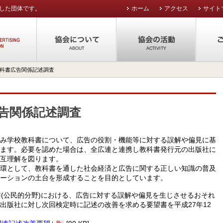
した団体です。
ホーム
アクセス
サイト
公益社団法人東京広告協会
協会について
協会の
科書広告関係記述調査
告関係記述調査
み学校教科書について、広告の役割・機能等に対する誤解や偏見に基
ます。必要を認めた場合は、全広連と連携し教科書発行元の出版社に
互理解を図ります。
環として、教科書を通した社会経済と広告に関する正しい知識の普及
ーションの土台を形成することを目的としています。
書(公民的分野)における、広告に対する誤解や偏見を生じさせるおそれ
出版社に対し次回検定時に記述の改善を求める要望書を平成27年12