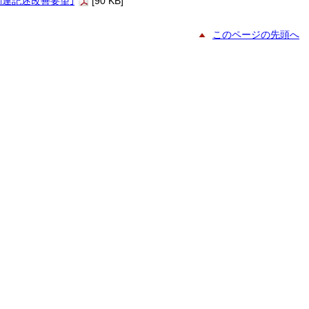
関連記述改善要望｣
[90 KB]
このページの先頭へ