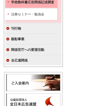
学校教科書広告関係記述調査
法務セミナー・勉強会
刊行物
顕彰事業
関係官庁への要望活動
全広連関係